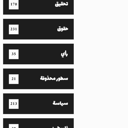
تحقيق
170
حقوق
231
رأي
35
سطور محذوفة
21
سياسة
213