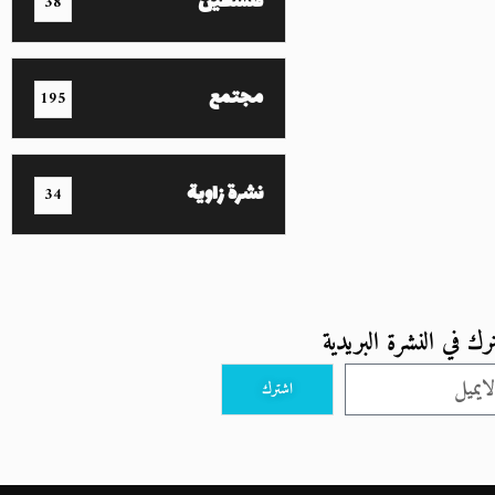
فلسطين
38
مجتمع
195
نشرة زاوية
34
رك في النشرة البريدية
اشترك