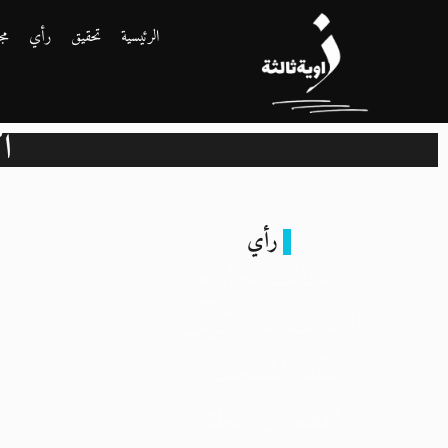
الرئيسية
تحقيق
رأي
مج
أكت
رأي
“هتاف خارج
السرب”.. كيف
فقد المنتخب
المصري صلته