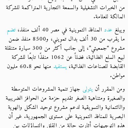
من الخبرات التشغيلية والسمعة التجارية المتراكمة للشركة
المالكة للعلامة.
ويبلغ
عدد
المنافذ التموينية في مصر 40 ألف منفذ،
تضم
ما يقرب من 30 ألف بدال تمويني، و8500 منفذ ضمن
مشروع “جمعيتي”، إلى جانب أكثر من 300 سيارة متنقلة
لبيع السلع الغذائية، فضلاً عن 1062 منفذًا تابعًا للشركة
القابضة للصناعات الغذائية،
يستفيد
منها نحو 60.8 مليون
مواطن.
ومن المقرر أن
يتولى
جهاز تنمية المشروعات المتوسطة
والصغيرة ومتناهية الصغر تقديم حزمة من الحوافز الضريبية
والائتمانية والتسويقية لدعم مشروع توحيد الشكل والهوية
البصرية للمنافذ التموينية على مستوى الجمهورية. غير أن
هذه التوجيهات أثارت حالة من القلق والتساؤلات بين