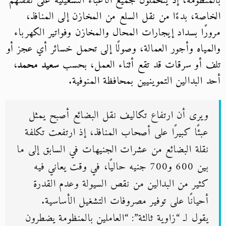
بالمنظومة، إذ يتحملون جميع الأعباء التشغيلية على نفقتهم
الخاصة، بدءًا من نقل السلع من المخازن إلى المنافذ،
مرورًا بسداد إيجارات المحال والمخازن وفواتير الكهرباء
والمياه وأجور العمالة، وصولًا إلى تحمل خسائر أي عجز أو
تلف أو سرقات قد تقع أثناء العمل، بحسب
سعيد محمد
،
أحد البدالين التموينيين بمحافظة المنوفية.
ويرى أن ارتفاع تكاليف نقل البضائع أصبح يمثل
عبئًا كبيرًا على أصحاب المنافذ، إذ ارتفعت تكلفة
نقلة البضائع من عشرات الجنيهات في السابق إلى ما
بين 600 و700 جنيه حاليًا، في وقت يعاني فيه
كثير من البدالين من نقص السيولة وعدم القدرة
أحيانًا على توفير مصروفات التشغيل الأساسية.
يقول لـ “زاوية ثالثة”: “العاملين بالمنظومة يضطرون