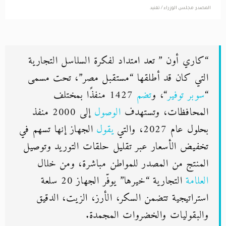
“كاري أون ” تعد امتداد لفكرة السلاسل التجارية
التي كان قد أطلقها “مستقبل مصر”، تحت مسمى
“
سوبر توفير
“، و
تضم
1427 منفذًا بمختلف
المحافظات، وتستهدف
الوصول
إلى 2000 منفذ
بحلول عام 2027، والتي
يقول
الجهاز إنها تسهم في
تخفيض الأسعار عبر تقليل حلقات التوريد وتوصيل
المنتج من المصدر للمواطن مباشرة، ومن خلال
العلامة
التجارية “خيرها” يوفّر الجهاز 20 سلعة
استراتيجية تتضمن السكر، الأرز، الزيت، الدقيق
والبقوليات والخضروات المجمدة.