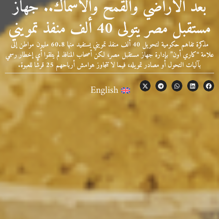
بعد الأراضي والقمح والأسماك.. جهاز
مستقبل مصر يتولى 40 ألف منفذ تمويني
مذكرة تفاهم حكومية لتحويل 40 ألف منفذ تمويني يستفيد منها 60.8 مليون مواطن إلى
علامة “كاري أون” بإدارة جهاز مستقبل مصر، لكن أصحاب المنافذ لم يتلقوا أي إخطار رسمي
بآليات التحول أو مصادر تمويله، فيما لا تتجاوز هوامش أرباحهم 25 قرشًا للعبوة.
English