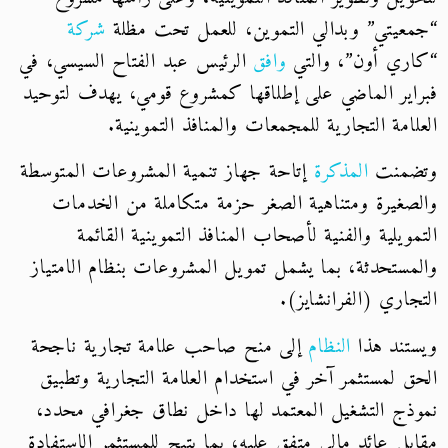
“جمعيتي” وبدالي التموين، للعمل تحت مظلة
شركة
“كاري أون”، والتي
وافق
الرئيس عبد الفتاح السيسي، في
فبراير الماضي على إطلاقها كمشروع قومي، يهدف لتوحيد
العلامة التجارية للمجمعات والمنافذ التموينية.
وتضمنت
المذكرة
إتاحة جهاز تنمية المشروعات المتوسطة
والصغيرة ومتناهية الصغر حزمة متكاملة من الخدمات
التمويلية والفنية لأصحاب المنافذ التموينية القائمة
والمستحدثة، بما يشمل تمويل المشروعات بنظام الامتياز
التجاري (الفرانشايز).
ويستند هذا
النظام
إلى منح صاحب علامة تجارية ناجحة
الحق لمستثمر آخر في استخدام العلامة التجارية وتطبيق
نموذج التشغيل المعتمد لها داخل نطاق جغرافي محدد،
مقابل عائد مالي متفق عليه، بما يتيح للمستثمر الاستفادة