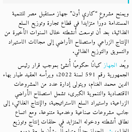
ويمنح مشروع “كاري أون” جهاز مستقبل مصر للتنمية
المستدامة دورًا متزايدًا في قطاع تجارة وتوزيع السلع
الغذائية، بعد أن توسعت أنشطته خلال السنوات الأخيرة من
الإنتاج الزراعي واستصلاح الأراضي إلى مجالات الاستيراد
والتسويق والتوزيع الغذائي.
ويُعد
الجهاز
كيانًا حكوميًا أُنشئ بموجب قرار رئيس
الجمهورية رقم 591 لسنة 2022، ويرأسه العقيد طيار بهاء
الدين محمد الغنام، ويتولى إدارة عدد من المشروعات
الاقتصادية والتنموية الكبرى، تشمل استصلاح الأراضي
الزراعية، واستيراد السلع الاستراتيجية، والإنتاج الغذائي، إلى
جانب مشروعات صناعية وخدمية متنوعة. ومع اتساع
نطاق أنشطته ودخوله المتزايد في حلقات إنتاج وتوزيع
الغذاء،
يثير
الجهاز جدلًا متواصلًا بشأن طبيعة دوره