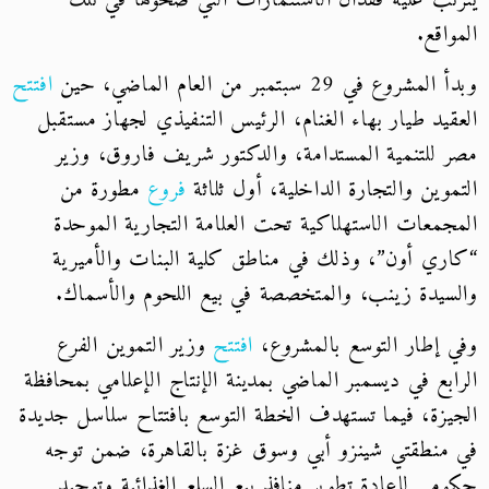
يترتب عليه فقدان الاستثمارات التي ضخوها في تلك
المواقع.
وبدأ المشروع في 29 سبتمبر من العام الماضي، حين
افتتح
العقيد طيار بهاء الغنام، الرئيس التنفيذي لجهاز مستقبل
مصر للتنمية المستدامة، والدكتور شريف فاروق، وزير
التموين والتجارة الداخلية، أول ثلاثة
فروع
مطورة من
المجمعات الاستهلاكية تحت العلامة التجارية الموحدة
“كاري أون”، وذلك في مناطق كلية البنات والأميرية
والسيدة زينب، والمتخصصة في بيع اللحوم والأسماك.
وفي إطار التوسع بالمشروع،
افتتح
وزير التموين الفرع
الرابع في ديسمبر الماضي بمدينة الإنتاج الإعلامي بمحافظة
الجيزة، فيما تستهدف الخطة التوسع بافتتاح سلاسل جديدة
في منطقتي شينزو أبي وسوق غزة بالقاهرة، ضمن توجه
حكومي لإعادة تطوير منافذ بيع السلع الغذائية وتوحيد