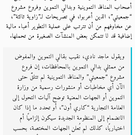
أصحاب المنافذ التموينية وبدالي التموين وفروع مشروع
“جمعيتي”، الذين أعربوا، في تصريحات لـ”زاوية ثالثة”،
عن مخاوفهم من أن تترتب على عملية التطوير أعباء مالية
إضافية قد لا تتمكن بعض المنشآت الصغيرة من تحملها.
ويقول ماجد نادي، نقيب بقالي التموين والمفوض
من ممثلي بدالي التموين بالمحافظات، إن فروع
مشروع “جمعيتي” والمنافذ التموينية لم تتلقَّ حتى
الآن أي مخاطبات أو منشورات رسمية من وزارة
التموين أو الجهات المعنية توضح آليات التحول إلى
العلامة التجارية “كاري أون”، أو تحدد ما إذا كان
الانضمام إلى المنظومة الجديدة سيكون إلزاميًا أم
اختياريًا، كذلك لم تُعلن الجهات المختصة، بحسب