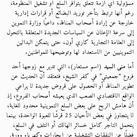
مسؤولية أي أزمة تتعلق بتوافر السلع أو تشغيل المنظومة،
رغم أنها ترتبط بتأخر توريد البضائع أو قرارات إدارية
خارجة عن إرادة أصحاب المنافذ، داعيًا وزارة التموين
إلى سرعة الإعلان عن السياسات الجديدة المتعلقة بالتحول
إلى العلامة التجارية كاري أون، حتى يتمكن البدالين
التموينيين من الاستعداد لها وتوضيحها للمواطنين.
أما
منى السيد
(اسم مستعار)، التي تدير مع زوجها أحد
فروع “جمعيتي” في كفر الشيخ، فتعتقد أن الحديث عن
تطوير المنافذ أو الحصول على قروض جديدة لا يراعي
الواقع الاقتصادي الصعب الذي يعيشه أصحاب الفروع، إذ
أن هامش الربح على بعض السلع التموينية محدود للغاية،
لا يتجاوز في بعض الأحيان 25 قرشًا للعبوة الواحدة، بينما
يتحمل التاجر كامل خسائر الهالك أو التلف في السلع،
فضلًا عن النفقات التشغيلية من إيجارات وكهرباء وورق