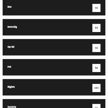
Env
16
Investig
95
Op-Ed
16
Pol
96
Rights
103
Society