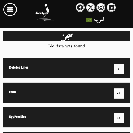
العربية
سجن
No data was found
Deleted Lines
1
Econ
61
EgyPresElec
31