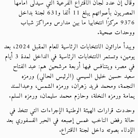
وقال إن عدد لجان الاقتراع الفرعية التي سيدلى أمامها
المصريون بأصواتهم يبلغ 11 ألفا و631 لجنة بداخل
9376 مركزًا انتخابيا ما بين مدارس ومراكز شباب
ووحدات صحية.
ويبدأ ماراثون الانتخابات الرئاسية للعام المقبل 2024، بعد
يومين، وتستمر الانتخابات الرئاسية في الداخل لمدة 3 أيام
في مصر، ويتنافس فيها أربعة مرشحين هم: عبد الفتاح
سعيد حسين خليل السيسي (الرئيس الحالي) ورمزه
النجمة، ومحمد فريد زهران، ورمزه الشمس، وعبدالسند
يمامة ورمزه النخلة، وحازم محمد سليمان، ورمزه السلم.
وحددت قرارات الهيئة الوطنية الإجراءات التي تتخذ في
حالة رفض الناخب غمس إصبعه في الحبر الفسفوري بعد
الإدلاء بصوته داخل لجنة الاقتراع.