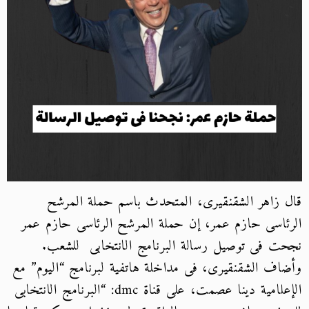
قال زاهر الشقنقيرى، المتحدث باسم حملة
المرشح
الرئاسى حازم عمر
، إن حملة المرشح الرئاسى حازم عمر
نجحت فى توصيل رسالة البرنامج الانتخابى للشعب.
وأضاف الشقنقيرى، فى مداخلة هاتفية لبرنامج “اليوم” مع
الإعلامية دينا عصمت، على قناة dmc: “البرنامج الانتخابى