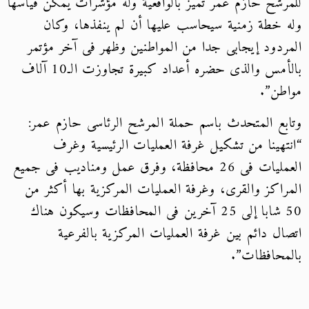
للمرشح حازم عمر تميز بالواقعية وله مؤشرات يمكن قياسها
وله خطة زمنية سيحاسب عليها أن لم ينفذها، وكان
المردود إيجابى جدا من المواطنين وظهر فى آخر مؤتمر
بالأمس والذى حضره أعداد كبيرة تجاوزت الـ10 آلاف
مواطن”.
وتابع المتحدث باسم حملة المرشح الرئاسى حازم عمر:
“انتهينا من تشكيل غرفة العمليات الرئيسية وغرف
العمليات فى 26 محافظة، وفرق عمل ومناديب فى جميع
المراكز والقرى، وغرفة العمليات المركزية بها أكثر من
50 شابا إلى 25 آخرين فى المحافظات وسيكون هناك
اتصال دائم بين غرفة العمليات المركزية بالفرعية
بالمحافظات”.