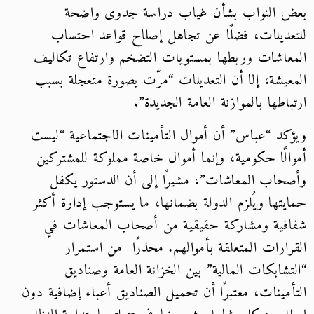
بعض النواب بشأن غياب دراسة جدوى واضحة
للتعديلات، فضلًا عن تجاهل إصلاح قواعد احتساب
المعاشات وربطها بمستويات التضخم وارتفاع تكاليف
المعيشة، إلا أن التعديلات “مرّت بصورة متعجلة بسبب
ارتباطها بالموازنة العامة الجديدة”.
ويؤكد “عباس” أن أموال التأمينات الاجتماعية “ليست
أموالًا حكومية، وإنما أموال خاصة مملوكة للمشتركين
وأصحاب المعاشات”، مشيرًا إلى أن الدستور يكفل
حمايتها ويُلزم الدولة بضمانها، ما يستوجب إدارة أكثر
شفافية ومشاركة حقيقية من أصحاب المعاشات في
القرارات المتعلقة بأموالهم. محذرًا من استمرار
“التشابكات المالية” بين الخزانة العامة وصناديق
التأمينات، معتبرًا أن تحميل الصناديق أعباء إضافية دون