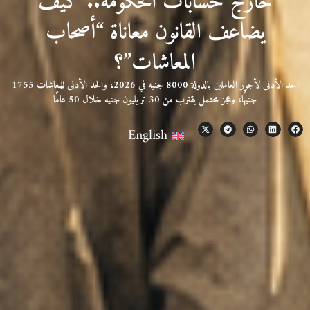
خارج حسابات الحكومة.. كيف
يضاعف القانون معاناة “أصحاب
المعاشات”؟
الحد الأدنى لأجور العاملين بالدولة 8000 جنيه في 2026، والحد الأدنى للمعاشات 1755
جنيهًا، وعجز محتمل يقترب من 30 تريليون جنيه خلال 50 عامًا
English