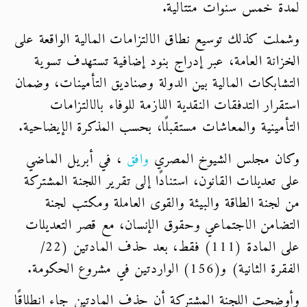
لمدة خمس سنوات متتالية.
وشملت كذلك توسيع نطاق الالتزامات المالية الواقعة على
الخزانة العامة، عبر إدراج بنود إضافية تستهدف تسوية
التشابكات المالية بين الدولة وصناديق التأمينات، وضمان
استقرار التدفقات النقدية اللازمة للوفاء بالالتزامات
التأمينية والمعاشات مستقبلًا، بحسب المذكرة الإيضاحية.
وكان مجلس الشيوخ المصري
وافق
، في أبريل الماضي
على تعديلات القانون، استنادًا إلى تقرير اللجنة المشتركة
من لجنة الطاقة والبيئة والقوى العاملة ومكتب لجنة
التضامن الاجتماعي وحقوق الإنسان، مع قصر التعديلات
على المادة (111) فقط، بعد حذف المادتين (22/
الفقرة الثانية) و(156) الواردتين في مشروع الحكومة.
وأوضحت اللجنة المشتركة أن حذف المادتين جاء انطلاقًا