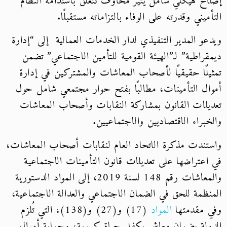
إصلاح هيكلي شامل يثير مخاوف تتعلق باستدامة النظام
التأميني وقدرته على الوفاء بالتزاماته مستقبلًا.
ويدعو المدير التنفيذي لدار الخدمات العمالية إلى “إدارة
ديمقراطية” لـ”الهيئة القومية للتأمين الاجتماعي” تضمن
تمثيلًا حقيقيًا لأصحاب المعاشات والمشتركين في إدارة
أموال التأمينات، مطالبًا بفتح حوار مجتمعي شامل حول
تعديلات القانون بمشاركة النقابات وأصحاب المعاشات
والخبراء الاقتصاديين والاجتماعيين.
واستندت مذكرة الاتحاد العام لنقابات أصحاب المعاشات،
في اعتراضها على تعديلات قانون التأمينات الاجتماعية
والمعاشات رقم 148 لسنة 2019، إلى المواد الدستورية
المنظمة للحق في الضمان الاجتماعي والعدالة الاجتماعية،
وفي مقدمتها
المواد
(17) و(27) و(138)، التي تُلزم
الدولة بضمان معاش يكفل حياة كريمة، وحماية أموال