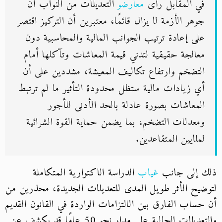
في المقابل رأى
معارضو
التعديلات من النواب أن
جوهر الأزمة لا يزال قائمًا، معتبرين أن التركيز اقتصر
على إعادة ترتيب الجوانب المالية والمحاسبية دون
معالجة حقيقية لتدني قيمة المعاشات وتآكلها أمام
التضخم وارتفاع تكاليف المعيشة، مشددين على أن
أي زيادات مالية ستظل محدودة التأثير ما لم ترتبط
المعاشات بصورة عادلة بالحد الأدنى للأجور
ومعدلات التضخم، بما يضمن حماية القوة الشرائية
لملايين المتقاعدين.
ذلك إلى جانب
غياب
الدراسة الاكتوارية المتكاملة
لتوضيح الأثر طويل المدى للتعديلات الجديدة، محذرين من
أن حساب الفارق بين الالتزامات الواردة في القانون القديم
والتعديلات الحالية على مدار نحو 50 عامًا قد يكشف عن