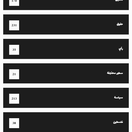
تحقيق
170
حقوق
231
رأي
35
سطور محذوفة
21
سياسة
213
فلسطين
38