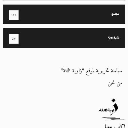
مجتمع
195
نشرة زاوية
34
سياسة تحريرية لموقع “زاوية ثالثة”
من نحن
اكتب معنا