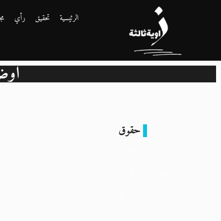
الرئيسية
تحقيق
رأي
مج
أوض
حقوق
دومة يُعاد إلى
السجن في اللحظة
التي يُفرَج فيها عن
غيره