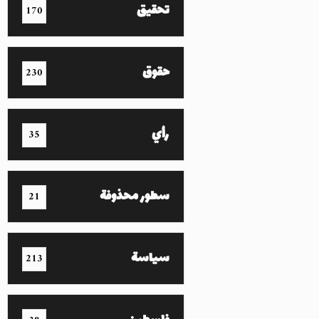
تحقيق
170
حقوق
230
رأي
35
سطور محذوفة
21
سياسة
213