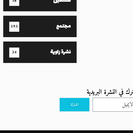
فلسطين
38
مجتمع
193
نشرة زاوية
34
رك في النشرة البريدية
اشترك