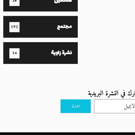
فلسطين
38
مجتمع
192
نشرة زاوية
34
رك في النشرة البريدية
اشترك