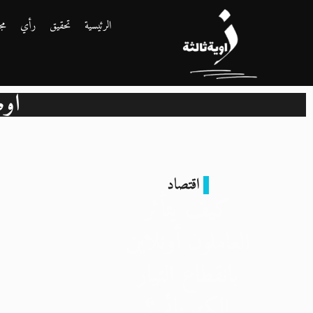
الرئيسية
تحقيق
رأي
مج
أوض
اقتصاد
كيف يتأثر
العاملون أونلاين
بانقطاع التيار
الكهربائي؟