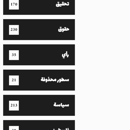
تحقيق
170
حقوق
230
رأي
35
سطور محذوفة
21
سياسة
213