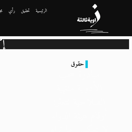
الرئيسية
تحقيق
رأي
مج
إك
حقوق
مبادرة سحب
الأدوية منتهية
الصلاحية تتعثر:
أرقام هيئة الدواء
لا تعكس ما تراه