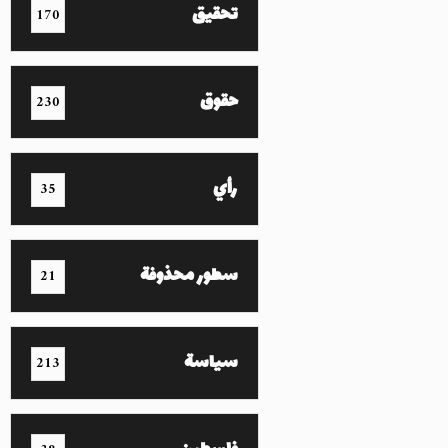
تحقيق
170
حقوق
230
رأي
35
سطور محذوفة
21
سياسة
213