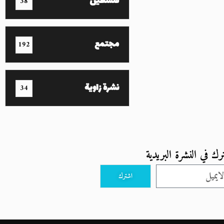
فلسطين
38
مجتمع
192
نشرة زاوية
34
رك في النشرة البريدية
اشترك