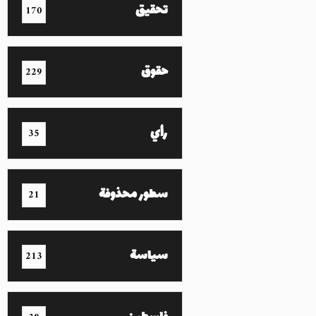
تحقيق
170
حقوق
229
رأي
35
سطور محذوفة
21
سياسة
213