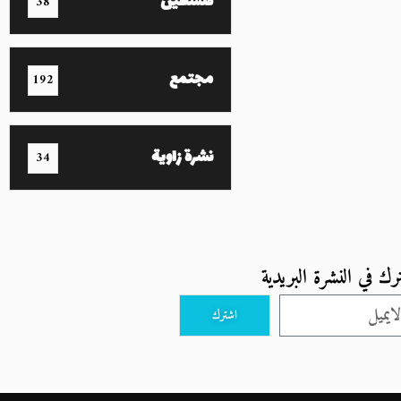
فلسطين
38
مجتمع
192
نشرة زاوية
34
رك في النشرة البريدية
اشترك