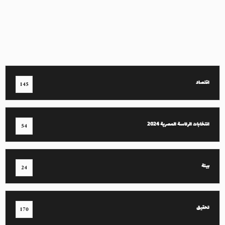
اقتصاد
145
انتخابات الرئاسة المصرية 2024
54
بيئة
24
تحقيق
170