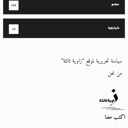
مجتمع
195
نشرة زاوية
34
سياسة تحريرية لموقع “زاوية ثالثة”
من نحن
اكتب معنا