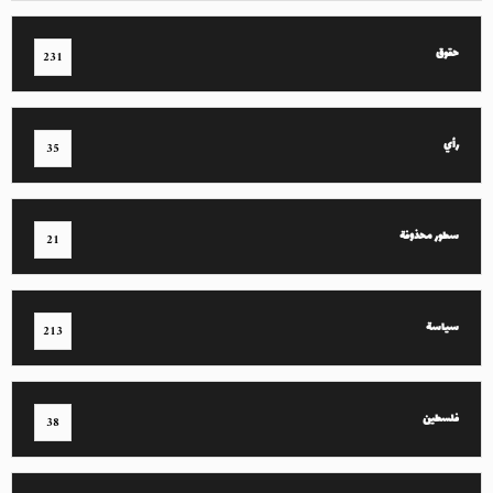
حقوق
231
رأي
35
سطور محذوفة
21
سياسة
213
فلسطين
38