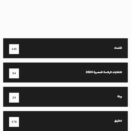
اقتصاد
145
انتخابات الرئاسة المصرية 2024
54
بيئة
24
تحقيق
170