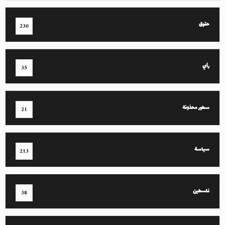
حقوق
230
رأي
35
سطور محذوفة
21
سياسة
213
فلسطين
38