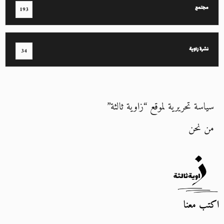
مجتمع
193
نشرة زاوية
34
سياسة تحريرية لموقع “زاوية ثالثة”
من نحن
اكتب معنا