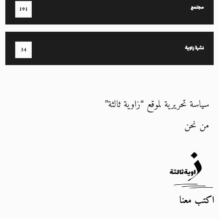
مجتمع
191
نشرة زاوية
34
سياسة تحريرية لموقع “زاوية ثالثة”
من نحن
اكتب معنا