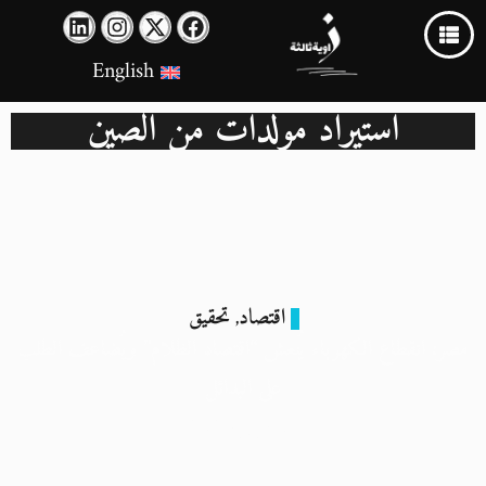
English
استيراد مولدات من الصين
اقتصاد
تحقيق
,
مصر: انقطاع الكهرباء يُنعش “اقتصاد الظلام” ويُضاعف الطلب
على البدائل
13 يوليو 2024