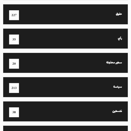
حقوق
227
رأي
35
سطور محذوفة
20
سياسة
213
فلسطين
38