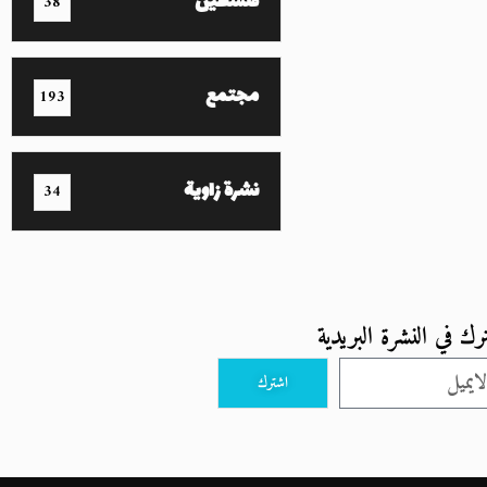
فلسطين
38
مجتمع
193
نشرة زاوية
34
رك في النشرة البريدية
اشترك