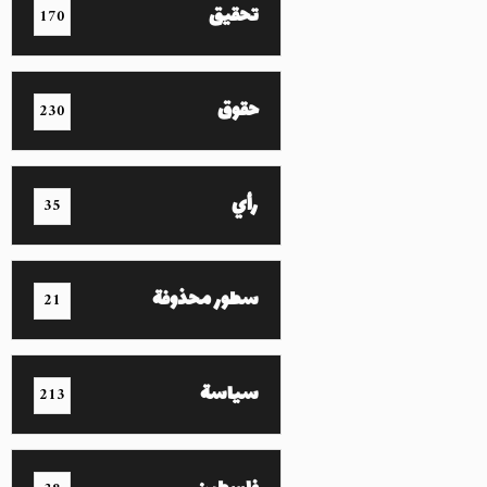
تحقيق
170
حقوق
230
رأي
35
سطور محذوفة
21
سياسة
213