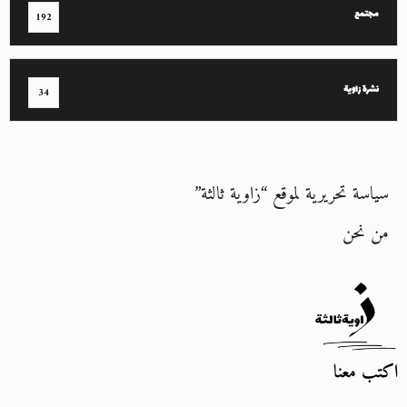
مجتمع
192
نشرة زاوية
34
سياسة تحريرية لموقع “زاوية ثالثة”
من نحن
اكتب معنا