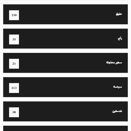
حقوق
230
رأي
35
سطور محذوفة
21
سياسة
213
فلسطين
38