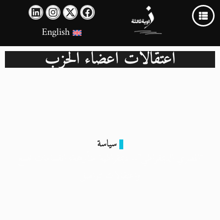
English
اعتقالات أعضاء الحزب
سياسة
“المصري الديمقراطي”.. ديمقراطية متأرجحة، انقسامات تتسع
واعتقالات تتواصل
14 سبتمبر 2024