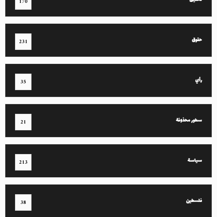
تحقيق
170
حقوق
231
رأي
35
سطور محذوفة
21
سياسة
213
فلسطين
38