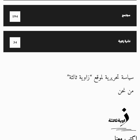
مجتمع
194
نشرة زاوية
34
سياسة تحريرية لموقع “زاوية ثالثة”
من نحن
اكتب معنا