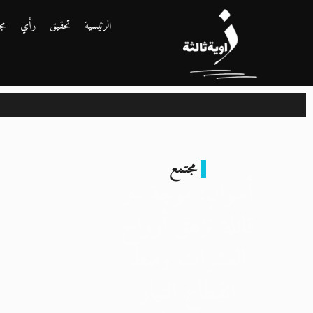
الرئيسية
تحقيق
رأي
مج
مجتمع
أسوان: موجة حر
قاتلة تُزهق أرواح
العشرات وسط
انقطاع التيار