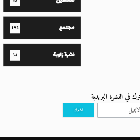
فلسطين
38
مجتمع
192
نشرة زاوية
34
رك في النشرة البريدية
اشترك