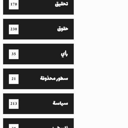
تحقيق
170
حقوق
230
رأي
35
سطور محذوفة
21
سياسة
213