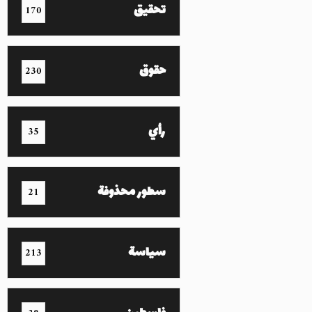
تحقيق
170
حقوق
230
رأي
35
سطور محذوفة
21
سياسة
213