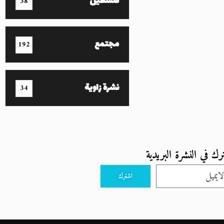
فلسطين
38
مجتمع
192
نشرة زاوية
34
رك في النشرة البريدية
اشترك