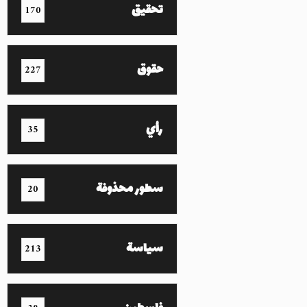
تحقيق
170
حقوق
227
رأي
35
سطور محذوفة
20
سياسة
213