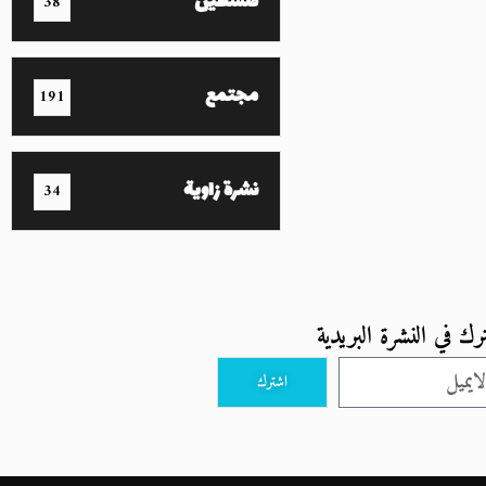
فلسطين
38
مجتمع
191
نشرة زاوية
34
رك في النشرة البريدية
اشترك