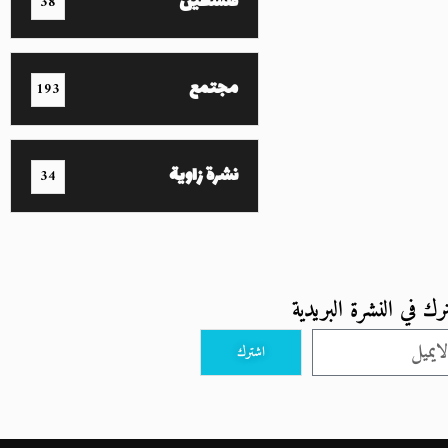
فلسطين
38
مجتمع
193
نشرة زاوية
34
رك في النشرة البريدية
اشترك