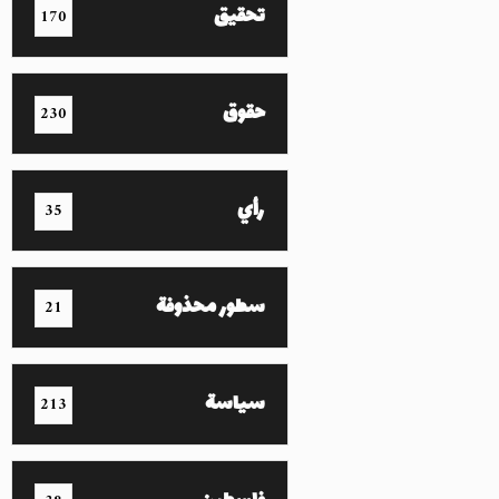
تحقيق
170
حقوق
230
رأي
35
سطور محذوفة
21
سياسة
213