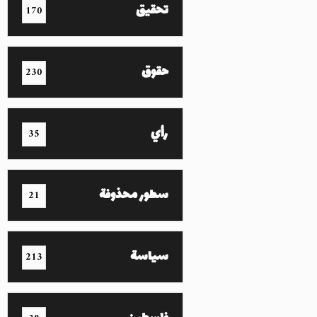
تحقيق
170
حقوق
230
رأي
35
سطور محذوفة
21
سياسة
213