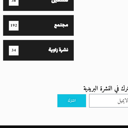
فلسطين
38
مجتمع
192
نشرة زاوية
34
رك في النشرة البريدية
اشترك