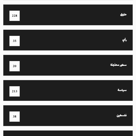
حقوق
228
رأي
35
سطور محذوفة
20
سياسة
213
فلسطين
38