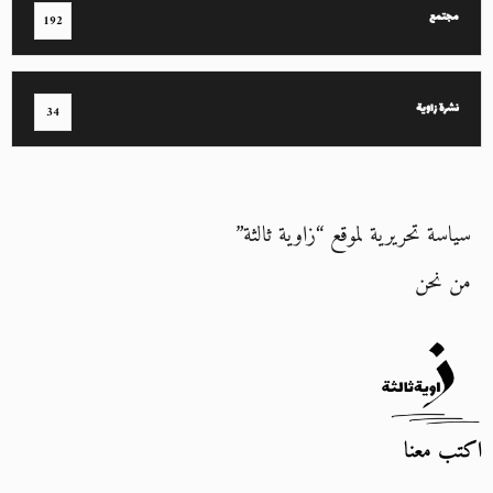
مجتمع
192
نشرة زاوية
34
سياسة تحريرية لموقع “زاوية ثالثة”
من نحن
اكتب معنا