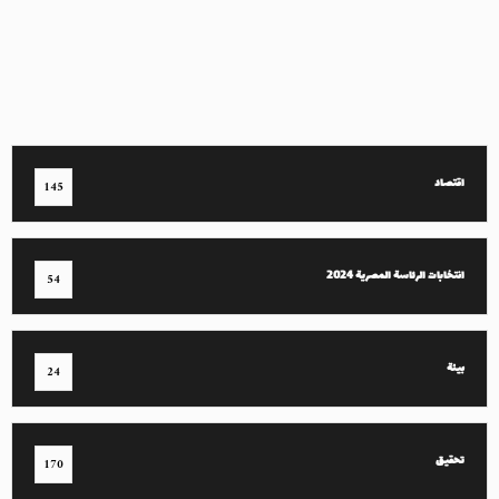
اقتصاد
145
انتخابات الرئاسة المصرية 2024
54
بيئة
24
تحقيق
170