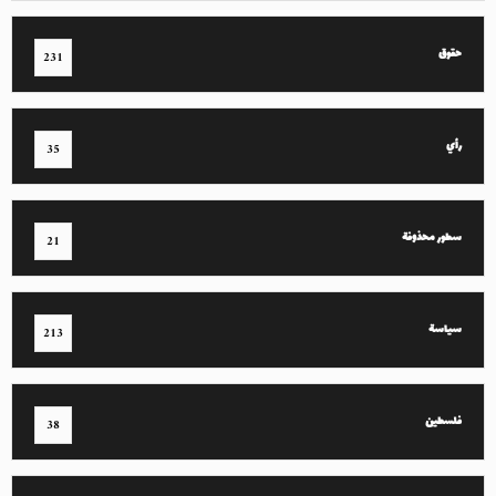
حقوق
231
رأي
35
سطور محذوفة
21
سياسة
213
فلسطين
38