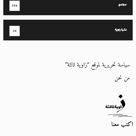
مجتمع
194
نشرة زاوية
34
سياسة تحريرية لموقع “زاوية ثالثة”
من نحن
اكتب معنا