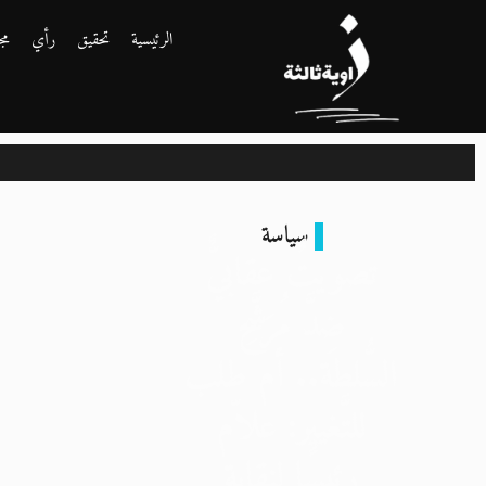
الرئيسية
تحقيق
رأي
مج
سياسة
تصويتٌ عقابيٌّ
ضِدَّ مُرَشَّحِ
السُّلطة.. أم طلب
للتَّغيير: علاّم
رئيسًا لنقابة