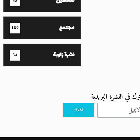
فلسطين
38
مجتمع
189
نشرة زاوية
34
رك في النشرة البريدية
اشترك