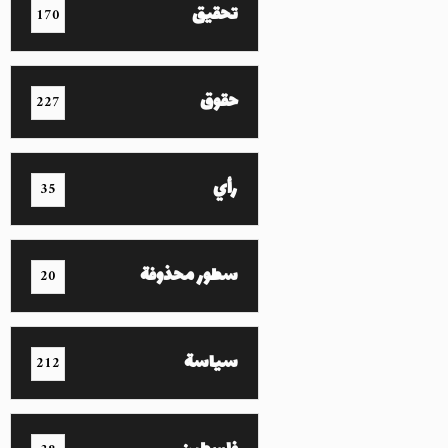
تحقيق
170
حقوق
227
رأي
35
سطور محذوفة
20
سياسة
212