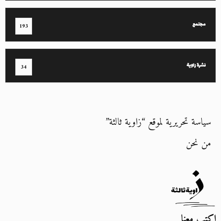
مجتمع
193
نشرة زاوية
34
سياسة تحريرية لموقع “زاوية ثالثة”
من نحن
اكتب معنا