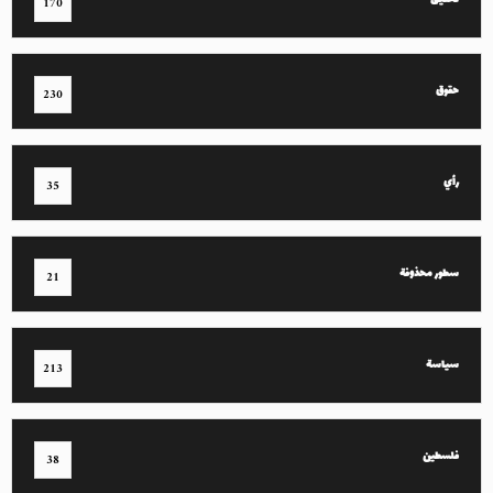
تحقيق
170
حقوق
230
رأي
35
سطور محذوفة
21
سياسة
213
فلسطين
38