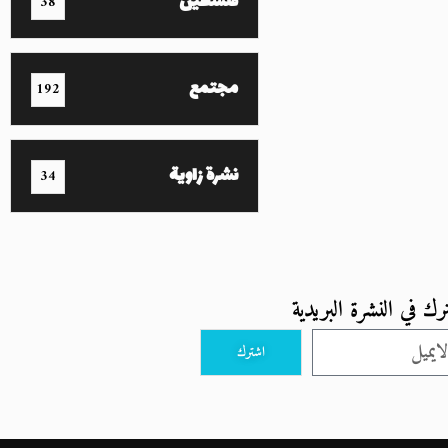
فلسطين
38
مجتمع
192
نشرة زاوية
34
رك في النشرة البريدية
اشترك