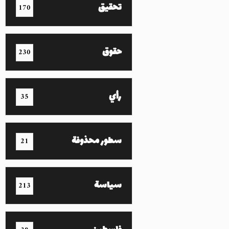
تحقيق
170
حقوق
230
رأي
35
سطور محذوفة
21
سياسة
213