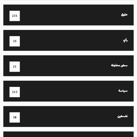
حقوق
231
رأي
35
سطور محذوفة
21
سياسة
213
فلسطين
38