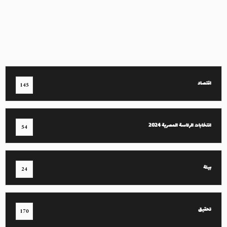
اقتصاد
145
انتخابات الرئاسة المصرية 2024
54
بيئة
24
تحقيق
170