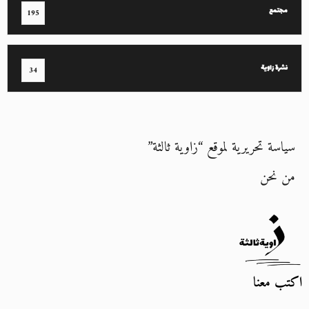
مجتمع
195
نشرة زاوية
34
سياسة تحريرية لموقع “زاوية ثالثة”
من نحن
اكتب معنا