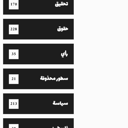
تحقيق
170
حقوق
228
رأي
35
سطور محذوفة
21
سياسة
213