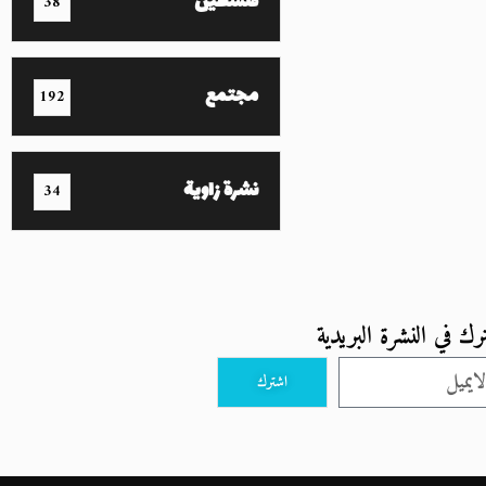
فلسطين
38
مجتمع
192
نشرة زاوية
34
رك في النشرة البريدية
اشترك