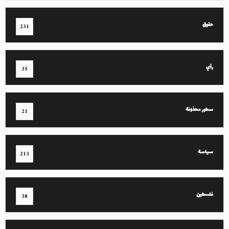
حقوق
231
رأي
35
سطور محذوفة
21
سياسة
213
فلسطين
38