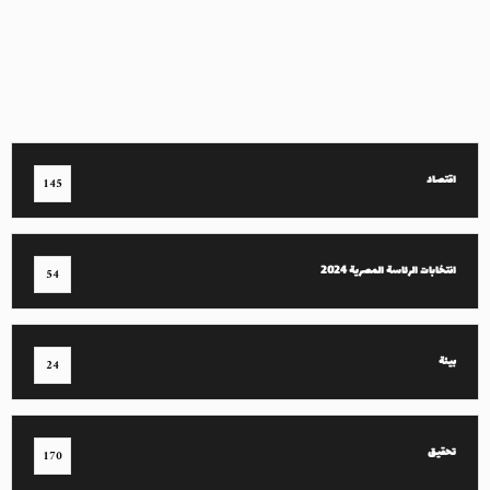
اقتصاد
145
انتخابات الرئاسة المصرية 2024
54
بيئة
24
تحقيق
170