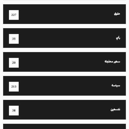
حقوق
227
رأي
35
سطور محذوفة
20
سياسة
213
فلسطين
38