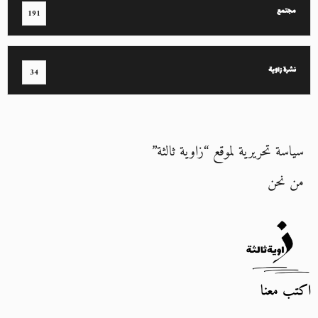
مجتمع
191
نشرة زاوية
34
سياسة تحريرية لموقع “زاوية ثالثة”
من نحن
اكتب معنا