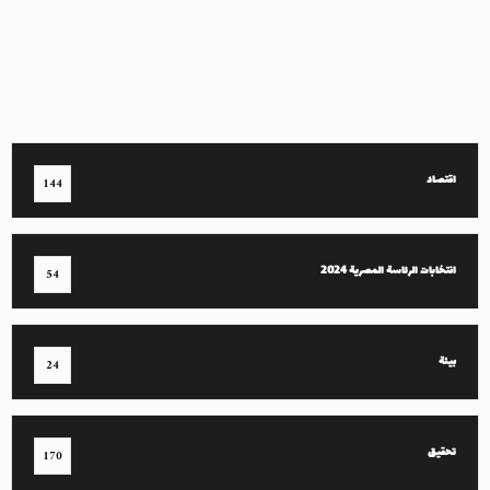
اقتصاد
144
انتخابات الرئاسة المصرية 2024
54
بيئة
24
تحقيق
170