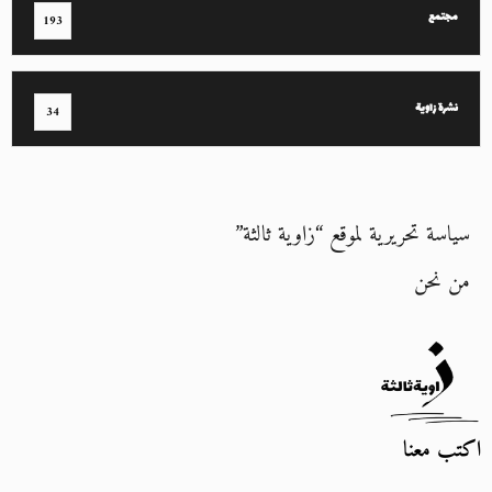
مجتمع
193
نشرة زاوية
34
سياسة تحريرية لموقع “زاوية ثالثة”
من نحن
اكتب معنا