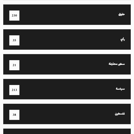
حقوق
230
رأي
35
سطور محذوفة
21
سياسة
213
فلسطين
38