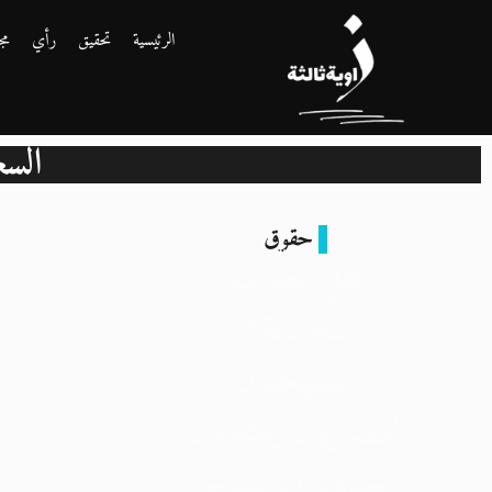
الرئيسية
تحقيق
رأي
مج
السع
حقوق
هل تغيّرت
السعودية؟..
المسيحيون
المصريون يختبرون
حدود الانفتاح