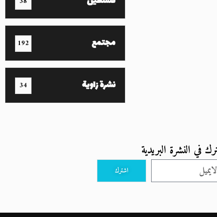
فلسطين
38
مجتمع
192
نشرة زاوية
34
رك في النشرة البريدية
اشترك