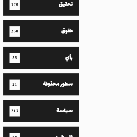
تحقيق
170
حقوق
230
رأي
35
سطور محذوفة
21
سياسة
213