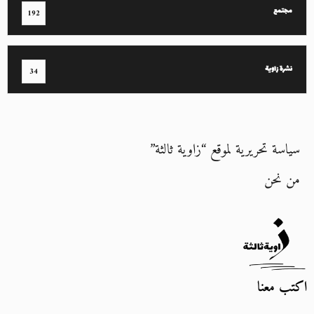
مجتمع
192
نشرة زاوية
34
سياسة تحريرية لموقع “زاوية ثالثة”
من نحن
اكتب معنا