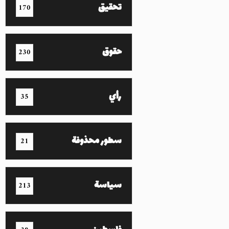
تحقيق
170
حقوق
230
رأي
35
سطور محذوفة
21
سياسة
213