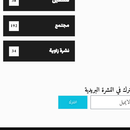
فلسطين
38
مجتمع
192
نشرة زاوية
34
رك في النشرة البريدية
اشترك