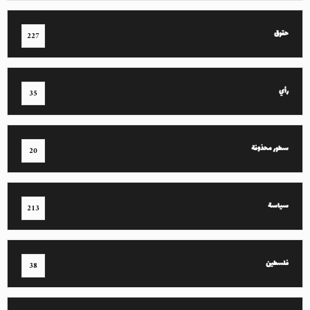
حقوق
227
رأي
35
سطور محذوفة
20
سياسة
213
فلسطين
38