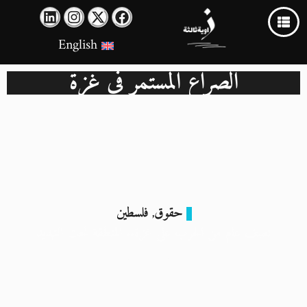
English
الصراع المستمر في غزة
حقوق
فلسطين
,
نصف عام من الحرب على غزة.. المنطقة تحت التهديد
14 أبريل 2024