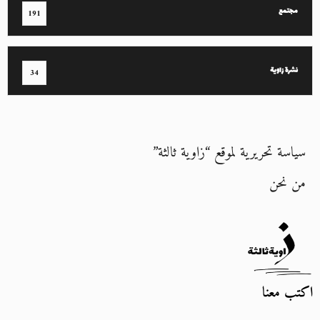
مجتمع
191
نشرة زاوية
34
سياسة تحريرية لموقع “زاوية ثالثة”
من نحن
اكتب معنا