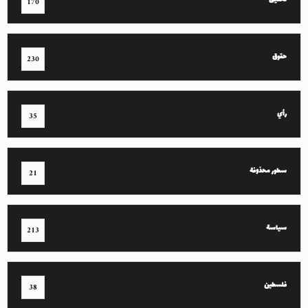
تحقيق
170
حقوق
230
رأي
35
سطور محذوفة
21
سياسة
213
فلسطين
38