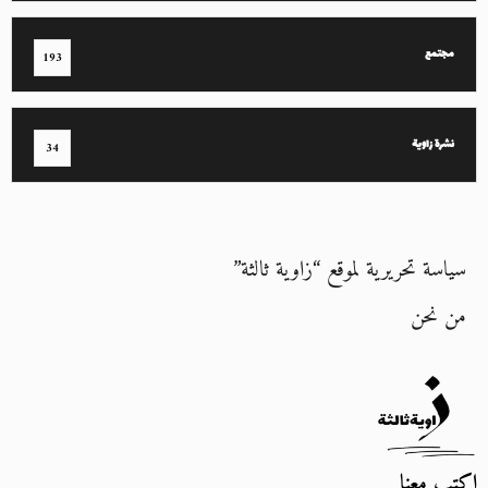
مجتمع
193
نشرة زاوية
34
سياسة تحريرية لموقع “زاوية ثالثة”
من نحن
اكتب معنا