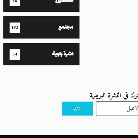
فلسطين
38
مجتمع
193
نشرة زاوية
34
رك في النشرة البريدية
اشترك