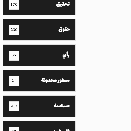
تحقيق
170
حقوق
230
رأي
35
سطور محذوفة
21
سياسة
213