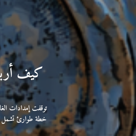
كيف أربكت
توقفت إمدادات الغاز 
خطة طوارئ تشمل تقل