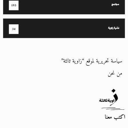
مجتمع
193
نشرة زاوية
34
سياسة تحريرية لموقع “زاوية ثالثة”
من نحن
اكتب معنا