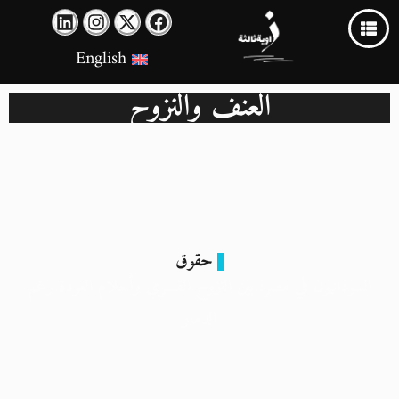
English
العنف والنزوح
حقوق
السودانيون في مصر: بين النزوح القسري وأحلام العودة رغم
الدمار
5 ديسمبر 2024