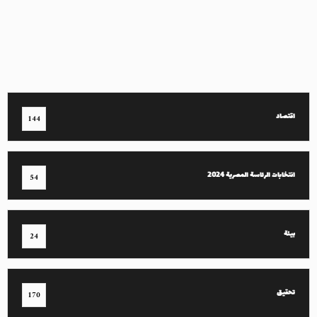
اقتصاد
144
انتخابات الرئاسة المصرية 2024
54
بيئة
24
تحقيق
170