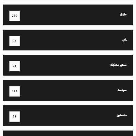
حقوق
230
رأي
35
سطور محذوفة
21
سياسة
213
فلسطين
38