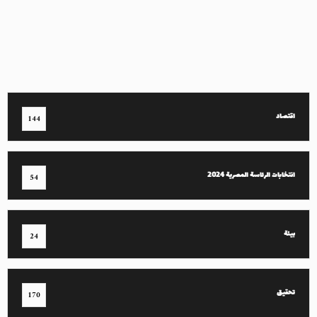
اقتصاد
144
انتخابات الرئاسة المصرية 2024
54
بيئة
24
تحقيق
170