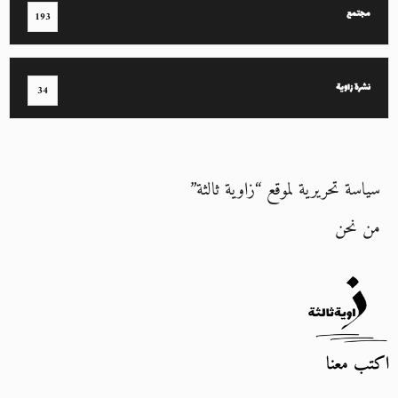
مجتمع
193
نشرة زاوية
34
سياسة تحريرية لموقع “زاوية ثالثة”
من نحن
اكتب معنا