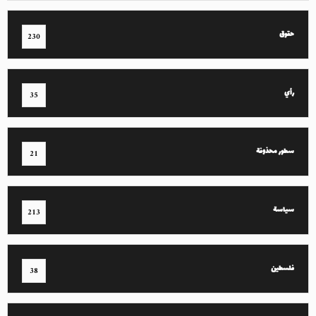
حقوق
230
رأي
35
سطور محذوفة
21
سياسة
213
فلسطين
38