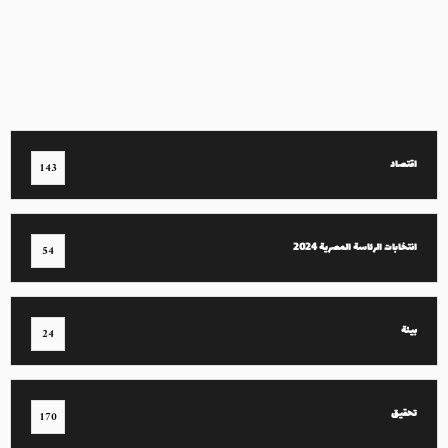
اقتصاد
143
انتخابات الرئاسة المصرية 2024
54
بيئة
24
تحقيق
170