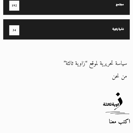
مجتمع
192
نشرة زاوية
34
سياسة تحريرية لموقع “زاوية ثالثة”
من نحن
اكتب معنا