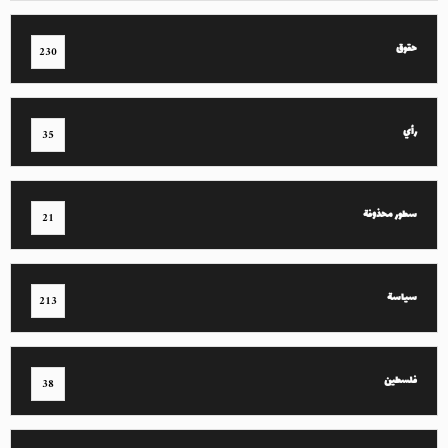
حقوق
230
رأي
35
سطور محذوفة
21
سياسة
213
فلسطين
38