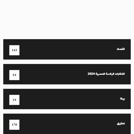
اقتصاد
143
انتخابات الرئاسة المصرية 2024
54
بيئة
24
تحقيق
170