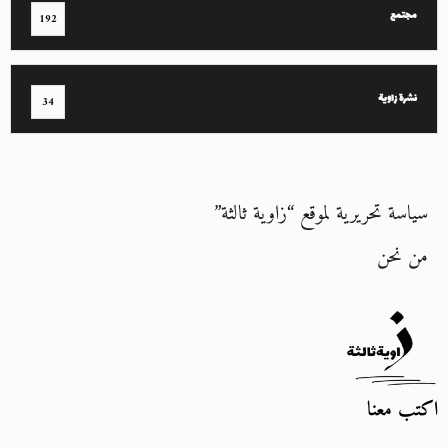
مجتمع
192
نشرة زاوية
34
سياسة تحريرية لموقع “زاوية ثالثة”
من نحن
اكتب معنا