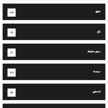
حقوق
230
رأي
35
سطور محذوفة
21
سياسة
213
فلسطين
38