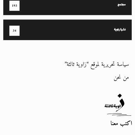
مجتمع
193
نشرة زاوية
34
سياسة تحريرية لموقع “زاوية ثالثة”
من نحن
اكتب معنا