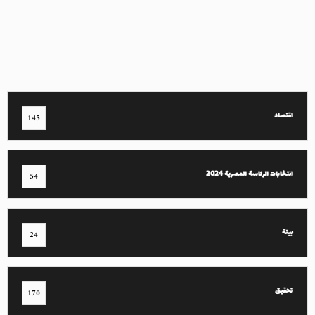
اقتصاد
145
انتخابات الرئاسة المصرية 2024
54
بيئة
24
تحقيق
170