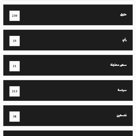
حقوق
230
رأي
35
سطور محذوفة
21
سياسة
213
فلسطين
38