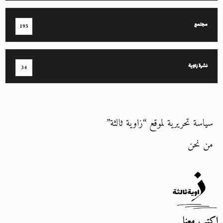
مجتمع
195
نشرة زاوية
34
سياسة تحريرية لموقع “زاوية ثالثة”
من نحن
اكتب معنا