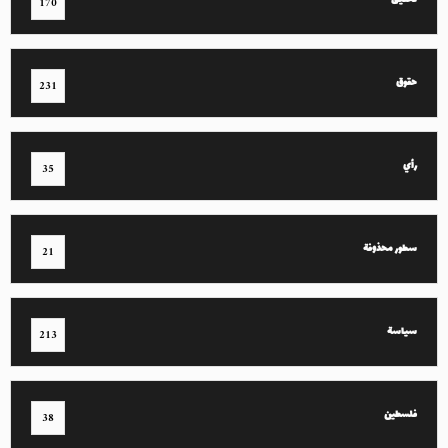
تحقيق
170
حقوق
231
رأي
35
سطور محذوفة
21
سياسة
213
فلسطين
38