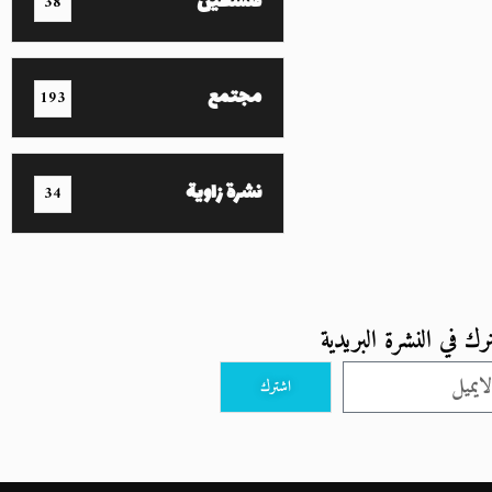
فلسطين
38
مجتمع
193
نشرة زاوية
34
رك في النشرة البريدية
اشترك