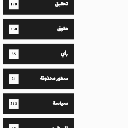
تحقيق
170
حقوق
230
رأي
35
سطور محذوفة
21
سياسة
213