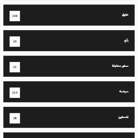
حقوق
230
رأي
35
سطور محذوفة
21
سياسة
213
فلسطين
38