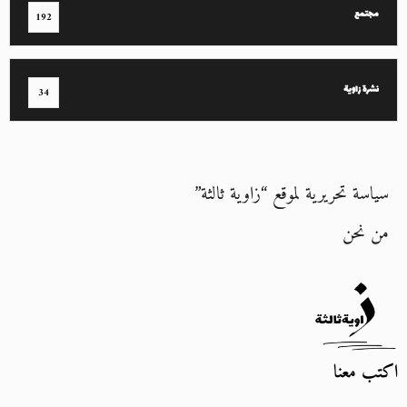
مجتمع
192
نشرة زاوية
34
سياسة تحريرية لموقع “زاوية ثالثة”
من نحن
اكتب معنا