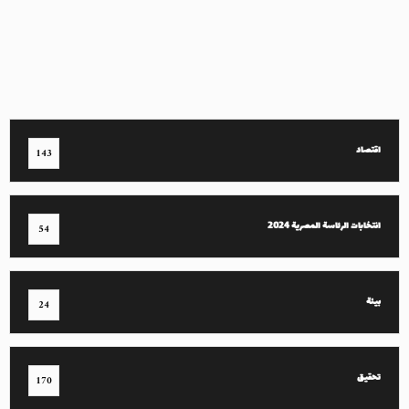
اقتصاد
143
انتخابات الرئاسة المصرية 2024
54
بيئة
24
تحقيق
170