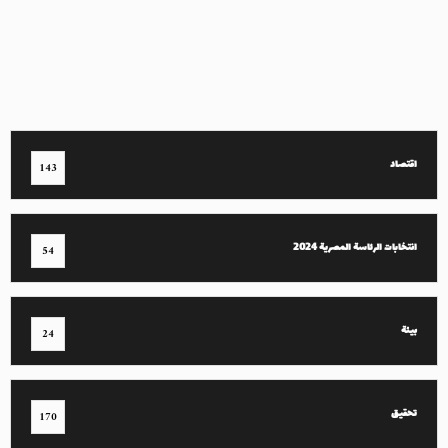
اقتصاد
143
انتخابات الرئاسة المصرية 2024
54
بيئة
24
تحقيق
170