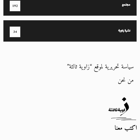
مجتمع
192
نشرة زاوية
34
سياسة تحريرية لموقع “زاوية ثالثة”
من نحن
اكتب معنا