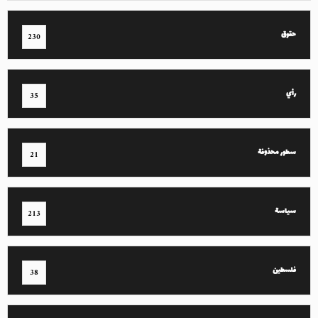
حقوق
230
رأي
35
سطور محذوفة
21
سياسة
213
فلسطين
38