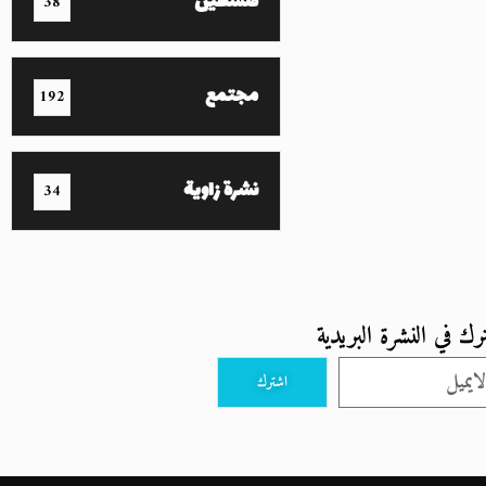
فلسطين
38
مجتمع
192
نشرة زاوية
34
رك في النشرة البريدية
اشترك