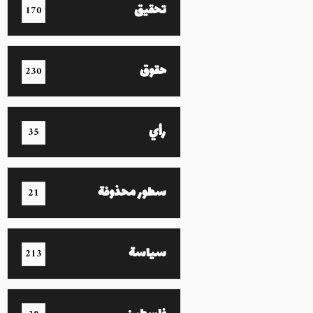
تحقيق
170
حقوق
230
رأي
35
سطور محذوفة
21
سياسة
213