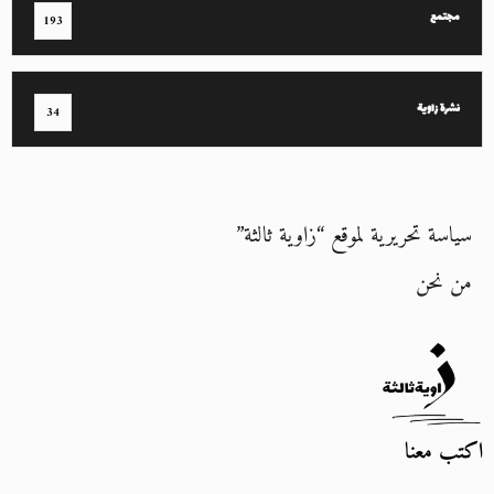
مجتمع
193
نشرة زاوية
34
سياسة تحريرية لموقع “زاوية ثالثة”
من نحن
اكتب معنا