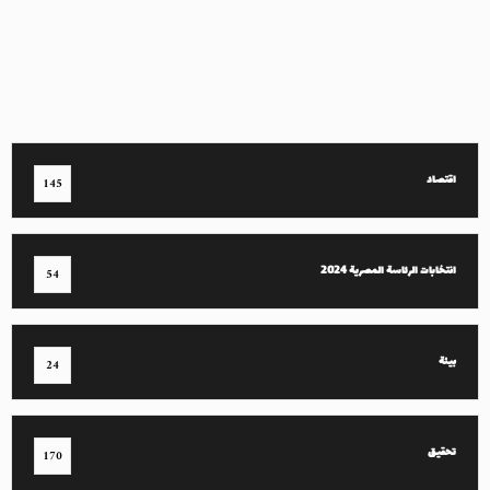
اقتصاد
145
انتخابات الرئاسة المصرية 2024
54
بيئة
24
تحقيق
170