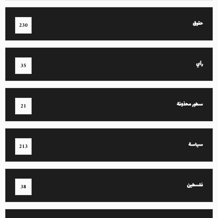
حقوق
230
رأي
35
سطور محذوفة
21
سياسة
213
فلسطين
38