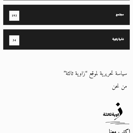
مجتمع
193
نشرة زاوية
34
سياسة تحريرية لموقع “زاوية ثالثة”
من نحن
اكتب معنا