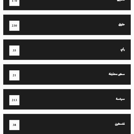
تحقيق
170
حقوق
230
رأي
35
سطور محذوفة
21
سياسة
213
فلسطين
38